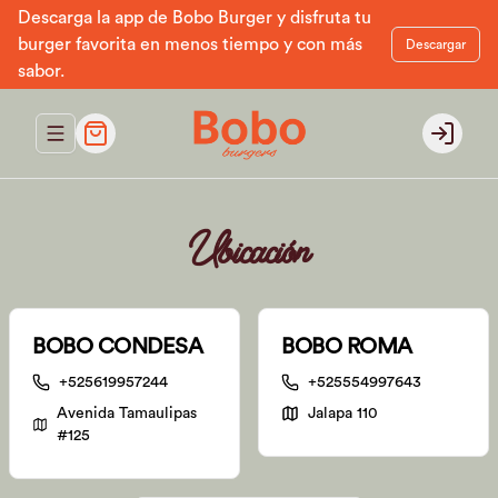
Descarga la app de Bobo Burger y disfruta tu
burger favorita en menos tiempo y con más
Descargar
sabor.
Abrir menu de navegación
Login
Ubicación
BOBO CONDESA
BOBO ROMA
+525619957244
+525554997643
Avenida Tamaulipas
Jalapa 110
#125