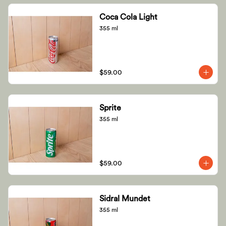
Coca Cola Light
355 ml
$59.00
Sprite
355 ml
$59.00
Sidral Mundet
355 ml