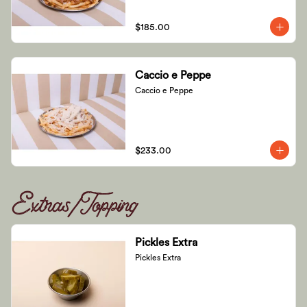
$185.00
Caccio e Peppe
Caccio e Peppe
$233.00
Extras/Topping
Pickles Extra
Pickles Extra