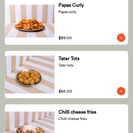
Papas Curly
Papas curly
$89.00
Tater Tots
Tater tots
$65.00
Chilli cheese fries
Chilli cheese fries