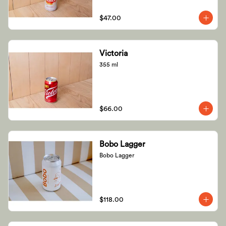
$47.00
Victoria
355 ml
$66.00
Bobo Lagger
Bobo Lagger
$118.00