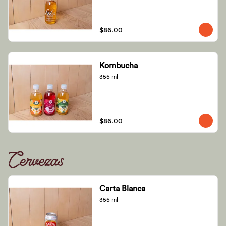
$86.00
Kombucha
355 ml
$86.00
Cervezas
Carta Blanca
355 ml