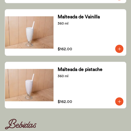
Malteada de Vainilla
360 ml
$162.00
Malteada de pistache
360 ml
$162.00
Bebidas