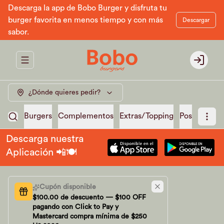
Descarga la app de Bobo Burger y disfruta tu
burger favorita en menos tiempo y con más
Descargar
sabor.
Abrir menu de navegación
Login
¿Dónde quieres pedir?
Burgers
Complementos
Extras/Topping
Postres
Ma
Descarga nuestra
Aplicación 📲🍽️
Cupón disponible
$100.00 de descuento — $100 OFF
pagando con Click to Pay y
Mastercard compra mínima de $250