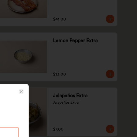
$41.00
Lemon Pepper Extra
$13.00
Jalapeños Extra
Close
Jalapeños Extra
$7.00