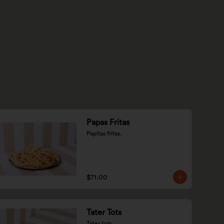
Papas Fritas
Papitas fritas.
$71.00
Tater Tots
Tater tots