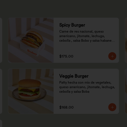
Spicy Burger
Carne de res nacional, queso 
americano, jitomate, lechuga, 
cebolla , salsa Bobo y salsa habanero 
especial.
$175.00
Veggie Burger
Patty hecha con mix de vegetales, 
queso americano, jitomate, lechuga, 
cebolla y salsa Boba
$168.00