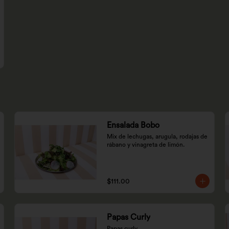
Ensalada Bobo
Mix de lechugas, arugula, rodajas de 
rábano y vinagreta de limón.
$111.00
Papas Curly
Papas curly