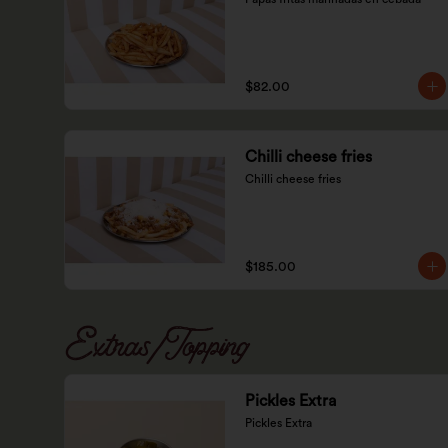
$82.00
Chilli cheese fries
Chilli cheese fries
$185.00
Extras/Topping
Pickles Extra
Pickles Extra