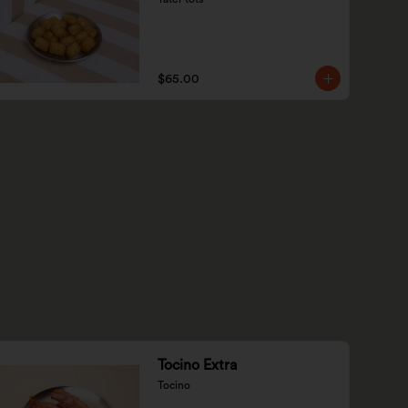
$65.00
Tocino Extra
Tocino