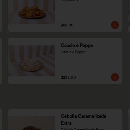
$89.00
Caccio e Peppe
Caccio e Peppe
$233.00
Cebolla Caramelizada
Extra
Cebolla Caramelizada Extra