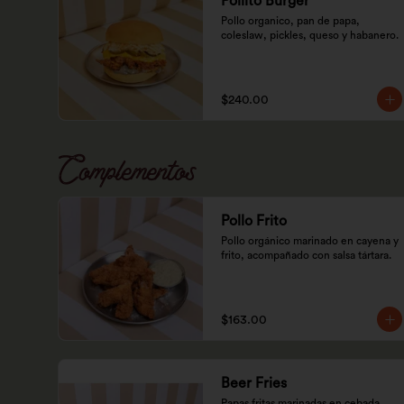
Pollito Burger
Pollo organico, pan de papa, 
coleslaw, pickles, queso y habanero.
$240.00
Complementos
Pollo Frito
Pollo orgánico marinado en cayena y 
frito, acompañado con salsa tártara.
$163.00
Beer Fries
Papas fritas marinadas en cebada