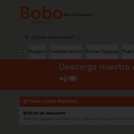
Menú
Ubicación
¿Dónde quieres pedir?
Burgers
Complementos
Extras/Topping
Postr
Descarga nuestra 
📲🍽️
Tienes
1
cupón disponible
$100.00 de descuento
$100 OFF pagando con Click to Pay y Mastercard compra mínima de