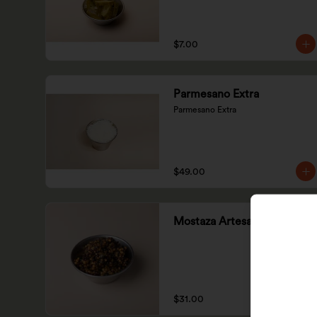
$7.00
Parmesano Extra
Parmesano Extra
$49.00
Mostaza Artesanal
$31.00