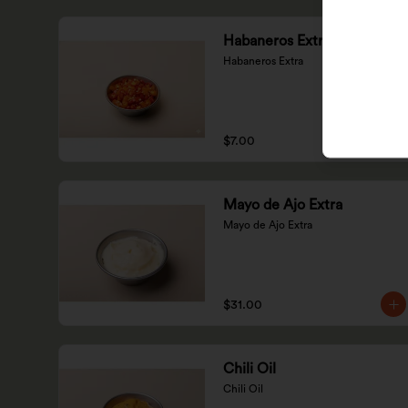
Habaneros Extra
Habaneros Extra
$7.00
Mayo de Ajo Extra
Mayo de Ajo Extra
$31.00
Chili Oil
Chili Oil