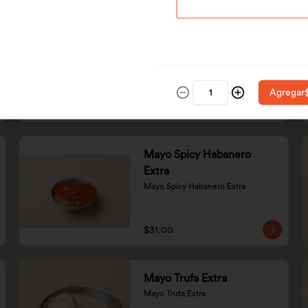
Chipotle Dulce Extra
Chipotle Dulce Extra
Agregar
$7.00
Mayo Spicy Habanero
Extra
Mayo Spicy Habanero Extra
$31.00
Mayo Trufa Extra
Mayo Trufa Extra