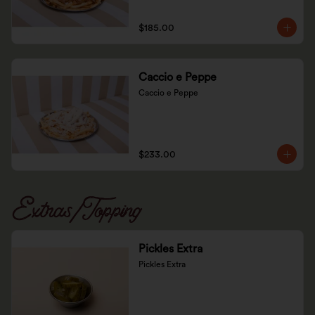
$185.00
Caccio e Peppe
Caccio e Peppe
$233.00
Extras/Topping
Pickles Extra
Pickles Extra