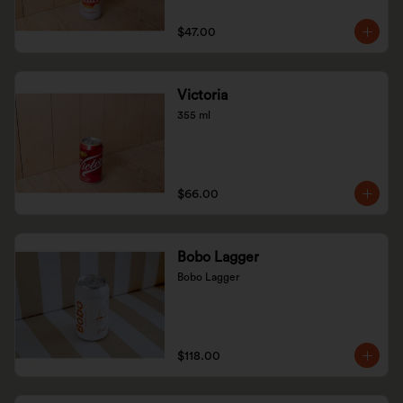
$47.00
Victoria
355 ml
$66.00
Bobo Lagger
Bobo Lagger
$118.00