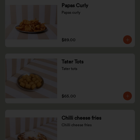
Papas Curly
Papas curly
$89.00
Tater Tots
Tater tots
$65.00
Chilli cheese fries
Chilli cheese fries