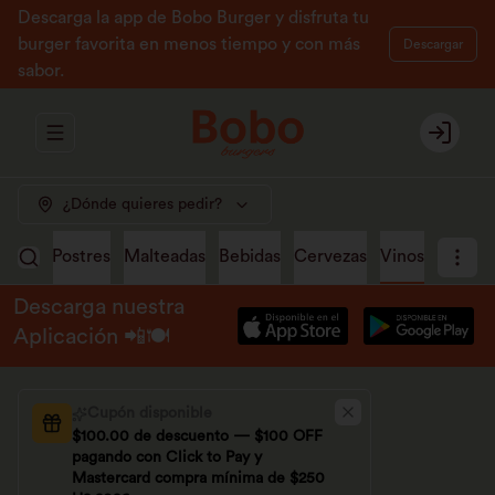
Descarga la app de Bobo Burger y disfruta tu
burger favorita en menos tiempo y con más
Descargar
sabor.
Abrir menu de navegación
Login
¿Dónde quieres pedir?
pping
Postres
Malteadas
Bebidas
Cervezas
Vinos
Descarga nuestra
Aplicación 📲🍽️
Cupón disponible
$100.00 de descuento — $100 OFF
pagando con Click to Pay y
Mastercard compra mínima de $250