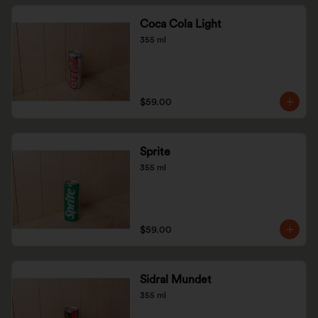
Coca Cola Light
355 ml
$59.00
Sprite
355 ml
$59.00
Sidral Mundet
355 ml