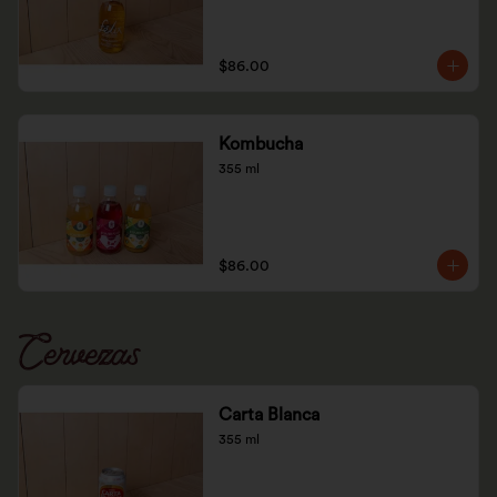
$86.00
Kombucha
355 ml
$86.00
Cervezas
Carta Blanca
355 ml