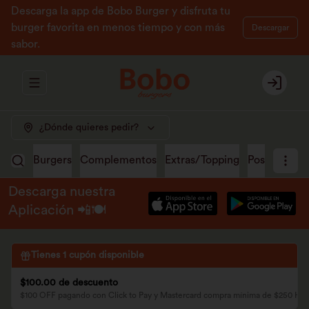
Descarga la app de Bobo Burger y disfruta tu
burger favorita en menos tiempo y con más
Descargar
sabor.
Abrir menu de navegación
Login
¿Dónde quieres pedir?
Burgers
Complementos
Extras/Topping
Postres
Ma
Descarga nuestra
Aplicación 📲🍽️
Tienes
1
cupón disponible
$100.00 de descuento
$100 OFF pagando con Click to Pay y Mastercard compra mínima de $250 H2 