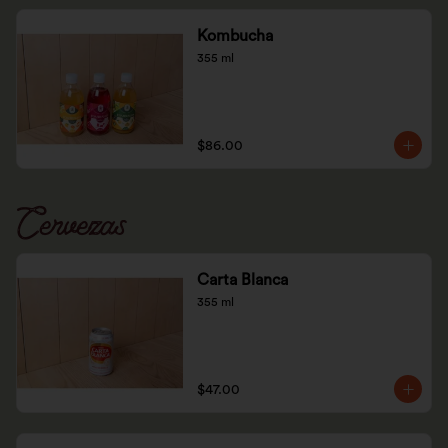
Kombucha
355 ml
$86.00
Cervezas
Carta Blanca
355 ml
$47.00