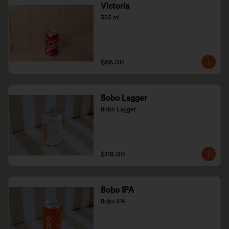
Victoria
355 ml
$66.00
Bobo Lagger
Bobo Lagger
$118.00
Bobo IPA
Bobo IPA