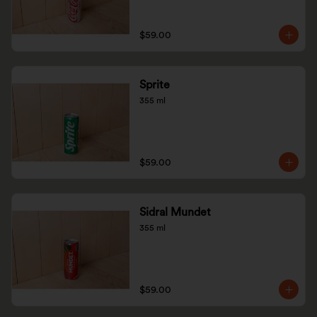
$59.00
Sprite
355 ml
$59.00
Sidral Mundet
355 ml
$59.00