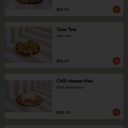
$89.00
Tater Tots
Tater tots
$65.00
Chilli cheese fries
Chilli cheese fries
$185.00