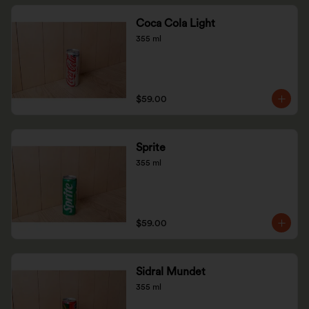
Coca Cola Light
355 ml
$59.00
Sprite
355 ml
$59.00
Sidral Mundet
355 ml