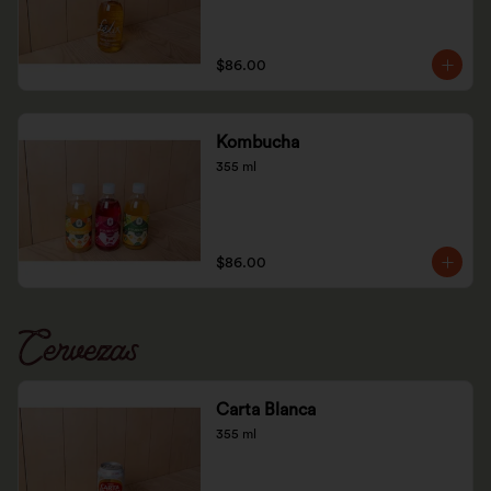
$86.00
Kombucha
355 ml
$86.00
Cervezas
Carta Blanca
355 ml