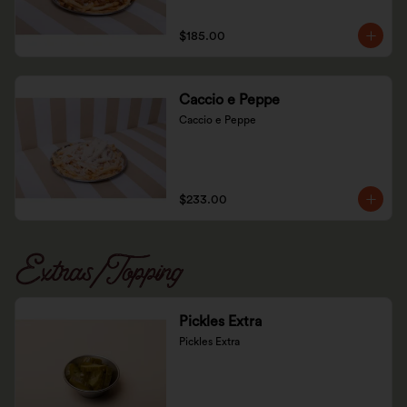
$185.00
Caccio e Peppe
Caccio e Peppe
$233.00
Extras/Topping
Pickles Extra
Pickles Extra