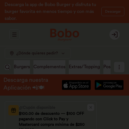
Descarga la app de Bobo Burger y disfruta tu
burger favorita en menos tiempo y con más
Descargar
sabor.
Abrir menu de navegación
Login
¿Dónde quieres pedir?
Burgers
Complementos
Extras/Topping
Postres
Ma
Descarga nuestra
Aplicación 📲🍽️
Cupón disponible
$100.00 de descuento — $100 OFF
pagando con Click to Pay y
Mastercard compra mínima de $250