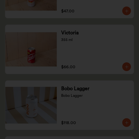
$47.00
Victoria
355 ml
$66.00
Bobo Lagger
Bobo Lagger
$118.00