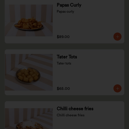
Papas Curly
Papas curly
$89.00
Tater Tots
Tater tots
$65.00
Chilli cheese fries
Chilli cheese fries