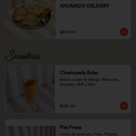
AHUMADO DELIVERY
$314.00
Smoothies
Chamoyada Bobo
Bebida a base de Mango, Maracuya, 
Guayaba, UME y pikin.
$165.00
Piel Fresa
Leche de almendra, Fresa, Platano, 