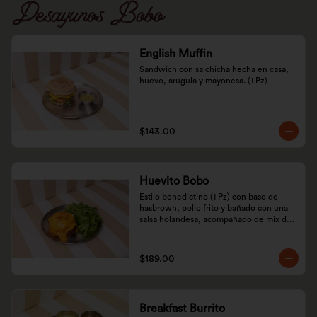
Desayunos Bobo
English Muffin
Sandwich con salchicha hecha en casa, 
huevo, arúgula y mayonesa. (1 Pz)
$143.00
Huevito Bobo
Estilo benedictino (1 Pz) con base de 
hasbrown, pollo frito y bañado con una 
salsa holandesa, acompañado de mix de 
arúgula y lechuga.
$189.00
Breakfast Burrito