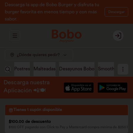
Descarga la app de Bobo Burger y disfruta tu
burger favorita en menos tiempo y con más
Descargar
sabor.
Abrir menu de navegación
Login
¿Dónde quieres pedir?
Postres
Malteadas
Desayunos Bobo
Smoothies
Jug
Descarga nuestra
Aplicación 📲🍽️
Tienes
1
cupón disponible
$100.00 de descuento
$100 OFF pagando con Click to Pay y Mastercard compra mínima de $250 H2 