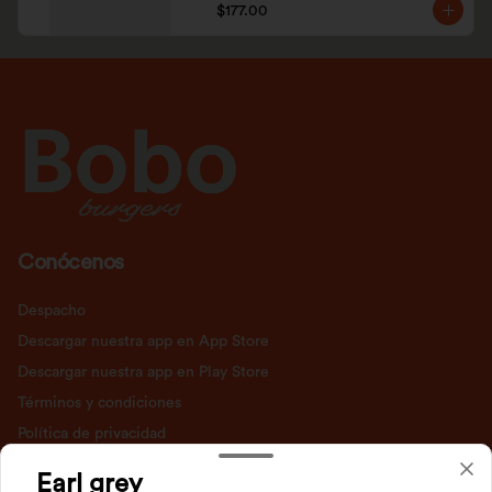
$177.00
Conócenos
Despacho
Descargar nuestra app en App Store
Descargar nuestra app en Play Store
Términos y condiciones
Política de privacidad
Redes sociales
Earl grey