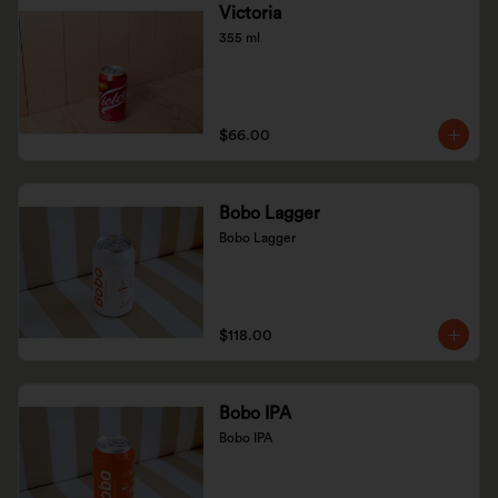
Victoria
355 ml
$66.00
Bobo Lagger
Bobo Lagger
$118.00
Bobo IPA
Bobo IPA