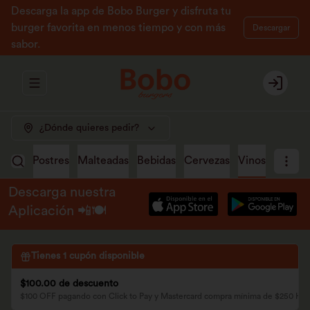
Descarga la app de Bobo Burger y disfruta tu
burger favorita en menos tiempo y con más
Descargar
sabor.
Abrir menu de navegación
Login
¿Dónde quieres pedir?
pping
Postres
Malteadas
Bebidas
Cervezas
Vinos
Descarga nuestra
Aplicación 📲🍽️
Tienes
1
cupón disponible
$100.00 de descuento
$100 OFF pagando con Click to Pay y Mastercard compra mínima de $250 H2 