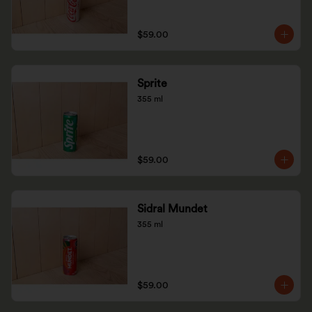
$59.00
Sprite
355 ml
$59.00
Sidral Mundet
355 ml
$59.00