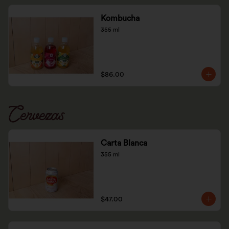
Kombucha
355 ml
$86.00
Cervezas
Carta Blanca
355 ml
$47.00