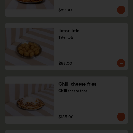
$89.00
Tater Tots
Tater tots
$65.00
Chilli cheese fries
Chilli cheese fries
$185.00