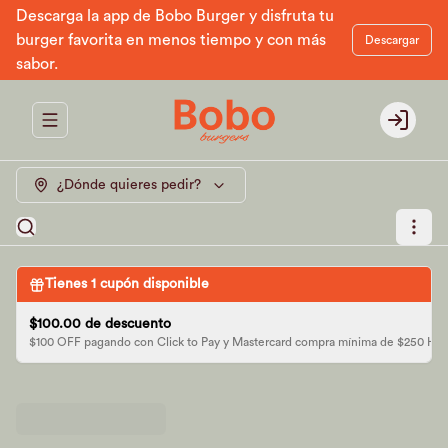
Descarga la app de Bobo Burger y disfruta tu
burger favorita en menos tiempo y con más
Descargar
sabor.
Abrir menu de navegación
Login
¿Dónde quieres pedir?
Tienes
1
cupón disponible
$100.00 de descuento
$100 OFF pagando con Click to Pay y Mastercard compra mínima de $250 H2 