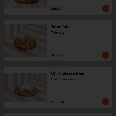
$89.00
Tater Tots
Tater tots
$65.00
Chilli cheese fries
Chilli cheese fries
$185.00