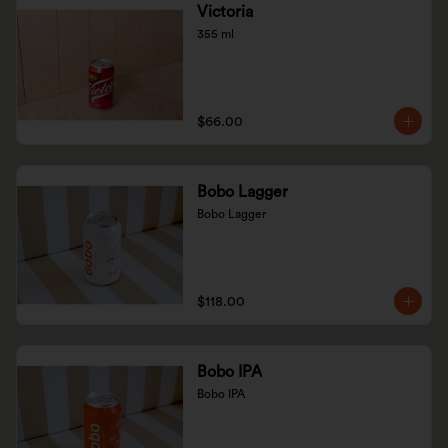
Victoria
355 ml
$66.00
Bobo Lagger
Bobo Lagger
$118.00
Bobo IPA
Bobo IPA