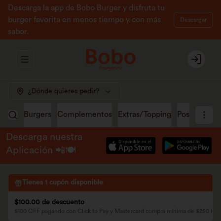
Descarga la app de Bobo Burger y disfruta tu
burger favorita en menos tiempo y con más
Descargar
sabor.
Abrir menu de navegación
Login
¿Dónde quieres pedir?
Burgers
Complementos
Extras/Topping
Postres
Ma
Descarga nuestra
Aplicación 📲🍽️
Tienes
1
cupón disponible
$100.00 de descuento
$100 OFF pagando con Click to Pay y Mastercard compra mínima de $250 H2 