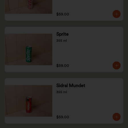
$59.00
Sprite
355 ml
$59.00
Sidral Mundet
355 ml
$59.00