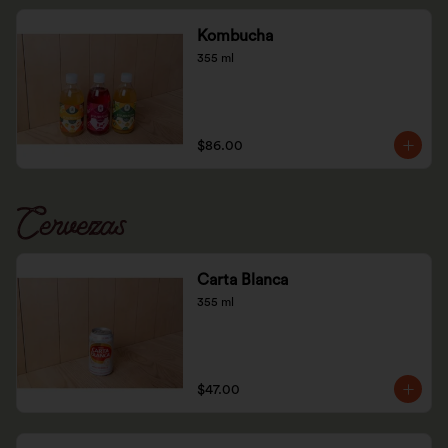
Kombucha
355 ml
$86.00
Cervezas
Carta Blanca
355 ml
$47.00