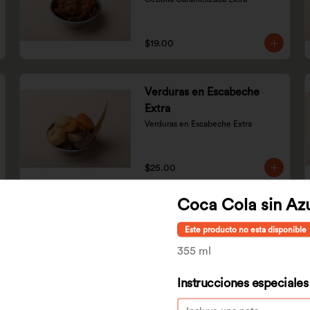
$19.00
Verduras en Escabeche
Extra
Verduras en Escabeche Extra
$25.00
Coca Cola sin Az
Chiles Güeros Extra
Este producto no esta disponible
Chiles Güeros Extra
355 ml
Instrucciones especiales
$7.00