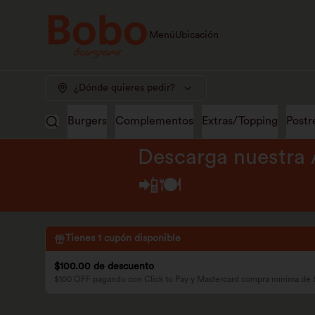
Menú
Ubicación
¿Dónde quieres pedir?
Burgers
Complementos
Extras/Topping
Postr
Descarga nuestra 
📲🍽️
Tienes
1
cupón disponible
$100.00 de descuento
$100 OFF pagando con Click to Pay y Mastercard compra mínima de