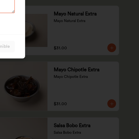
Mayo Natural Extra
Mayo Natural Extra
nible
$31.00
Mayo Chipotle Extra
Mayo Chipotle Extra
$31.00
Salsa Bobo Extra
Salsa Bobo Extra