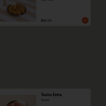
$65.00
Tocino Extra
Tocino