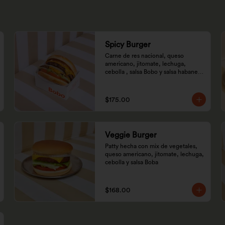
Spicy Burger
Carne de res nacional, queso 
americano, jitomate, lechuga, 
cebolla , salsa Bobo y salsa habanero 
especial.
$175.00
Veggie Burger
Patty hecha con mix de vegetales, 
queso americano, jitomate, lechuga, 
cebolla y salsa Boba
$168.00