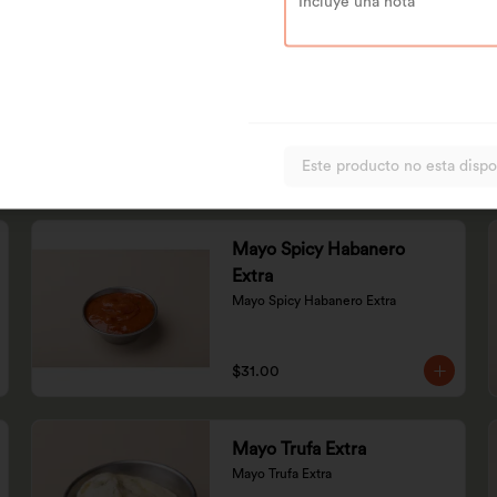
Chipotle Dulce Extra
Chipotle Dulce Extra
Este producto no esta dispo
$7.00
Mayo Spicy Habanero
Extra
Mayo Spicy Habanero Extra
$31.00
Mayo Trufa Extra
Mayo Trufa Extra