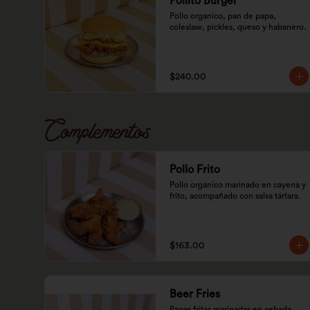
Pollito Burger
Pollo organico, pan de papa, 
coleslaw, pickles, queso y habanero.
$240.00
Complementos
Pollo Frito
Pollo orgánico marinado en cayena y 
frito, acompañado con salsa tártara.
$163.00
Beer Fries
Papas fritas marinadas en cebada