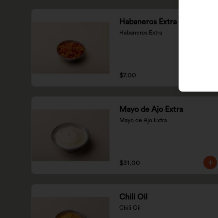
Habaneros Extra
Habaneros Extra
$7.00
Mayo de Ajo Extra
Mayo de Ajo Extra
$31.00
Chili Oil
Chili Oil