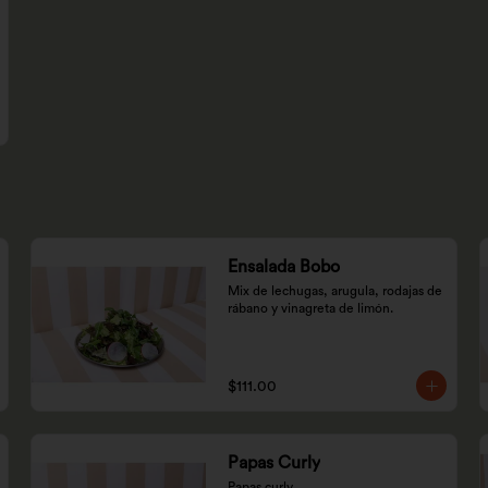
Ensalada Bobo
Mix de lechugas, arugula, rodajas de 
rábano y vinagreta de limón.
$111.00
Papas Curly
Papas curly