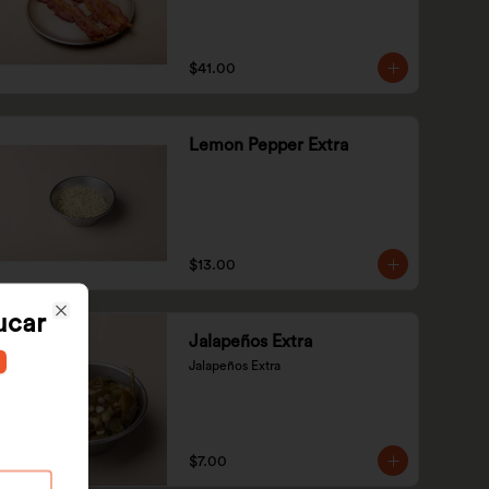
$41.00
Lemon Pepper Extra
$13.00
ucar
Close
Jalapeños Extra
Jalapeños Extra
$7.00