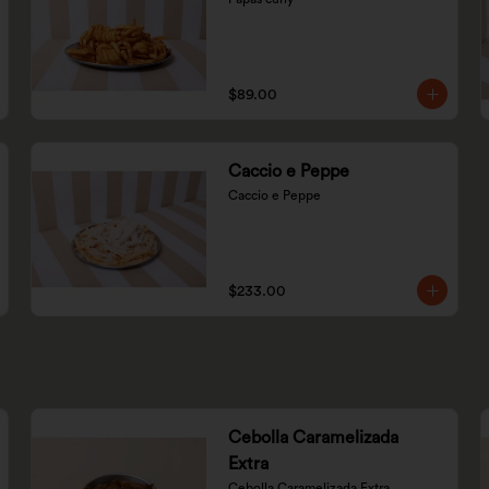
$89.00
Caccio e Peppe
Caccio e Peppe
$233.00
Cebolla Caramelizada
Extra
Cebolla Caramelizada Extra