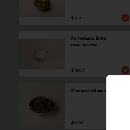
$7.00
Parmesano Extra
Parmesano Extra
$49.00
Mostaza Artesanal
$31.00