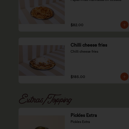
$82.00
Chilli cheese fries
Chilli cheese fries
$185.00
Extras/Topping
Pickles Extra
Pickles Extra