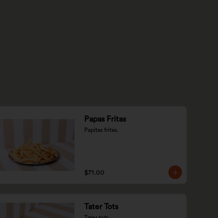
Papas Fritas
Papitas fritas.
$71.00
Tater Tots
Tater tots