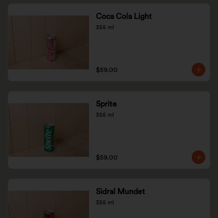
Coca Cola Light
355 ml
$59.00
Sprite
355 ml
$59.00
Sidral Mundet
355 ml