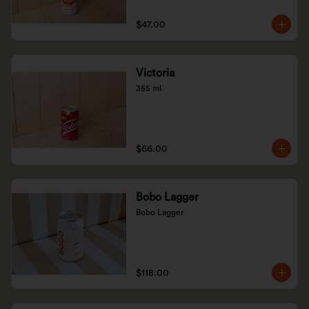
$47.00
Victoria
355 ml
$66.00
Bobo Lagger
Bobo Lagger
$118.00