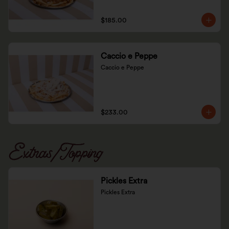
$185.00
Caccio e Peppe
Caccio e Peppe
$233.00
Extras/Topping
Pickles Extra
Pickles Extra