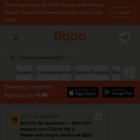
Descarga la app de Bobo Burger y disfruta tu
burger favorita en menos tiempo y con más
Descargar
sabor.
Abrir menu de navegación
Login
¿Dónde quieres pedir?
Burgers
Complementos
Extras/Topping
Postres
Ma
Descarga nuestra
Aplicación 📲🍽️
Cupón disponible
$100.00 de descuento — $100 OFF
pagando con Click to Pay y
Mastercard compra mínima de $250