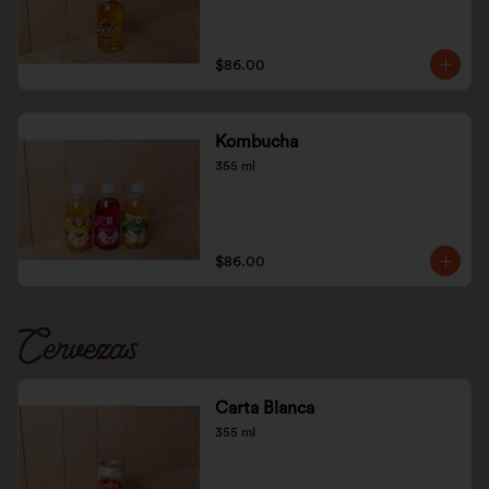
$86.00
Kombucha
355 ml
$86.00
Cervezas
Carta Blanca
355 ml