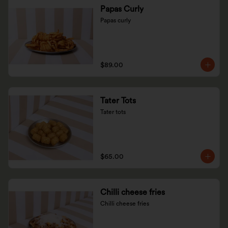
Papas Curly
Papas curly
$89.00
Tater Tots
Tater tots
$65.00
Chilli cheese fries
Chilli cheese fries