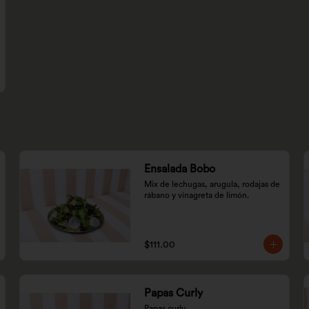
Ensalada Bobo
Mix de lechugas, arugula, rodajas de 
rábano y vinagreta de limón.
$111.00
Papas Curly
Papas curly