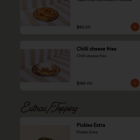
$82.00
Chilli cheese fries
Chilli cheese fries
$185.00
Extras/Topping
Pickles Extra
Pickles Extra