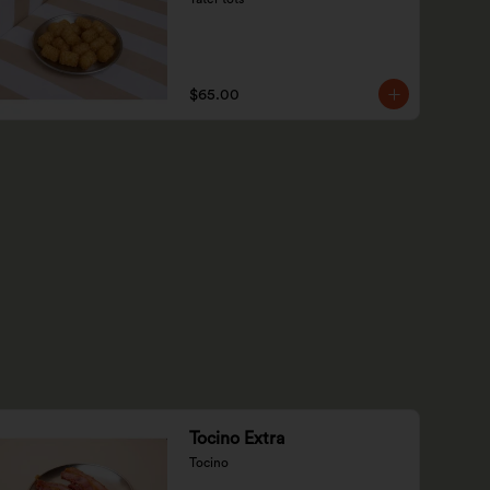
$65.00
Tocino Extra
Tocino