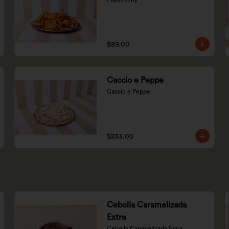
$89.00
Caccio e Peppe
Caccio e Peppe
$233.00
Cebolla Caramelizada
Extra
Cebolla Caramelizada Extra