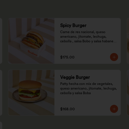
Spicy Burger
Carne de res nacional, queso 
americano, jitomate, lechuga, 
cebolla , salsa Bobo y salsa habanero 
especial.
$175.00
Veggie Burger
Patty hecha con mix de vegetales, 
queso americano, jitomate, lechuga, 
cebolla y salsa Boba
$168.00