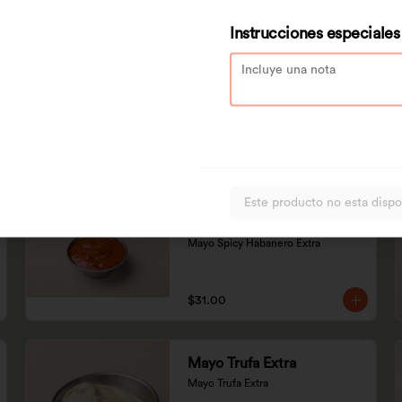
Instrucciones especiales
Chipotle Dulce Extra
Chipotle Dulce Extra
$7.00
Mayo Spicy Habanero
Este producto no esta dispo
Extra
Mayo Spicy Habanero Extra
$31.00
Mayo Trufa Extra
Mayo Trufa Extra