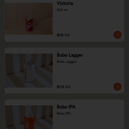
Victoria
355 ml
$66.00
Bobo Lagger
Bobo Lagger
$118.00
Bobo IPA
Bobo IPA