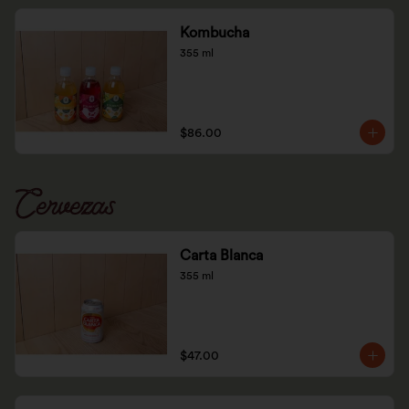
Kombucha
355 ml
$86.00
Cervezas
Carta Blanca
355 ml
$47.00