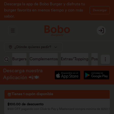
Descarga la app de Bobo Burger y disfruta tu
burger favorita en menos tiempo y con más
Descargar
sabor.
Abrir menu de navegación
Login
¿Dónde quieres pedir?
Burgers
Complementos
Extras/Topping
Postres
Ma
Descarga nuestra
Aplicación 📲🍽️
Tienes
1
cupón disponible
$100.00 de descuento
$100 OFF pagando con Click to Pay y Mastercard compra mínima de $250 H2 