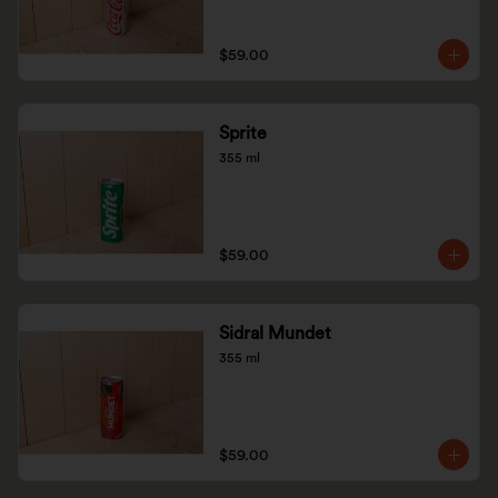
$59.00
Sprite
355 ml
$59.00
Sidral Mundet
355 ml
$59.00