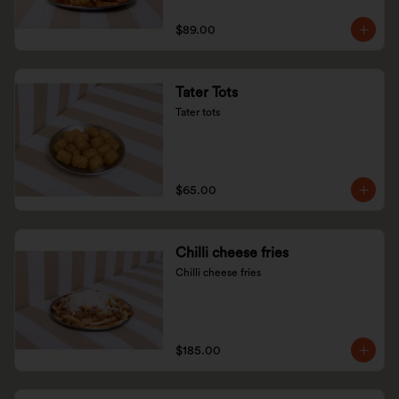
$89.00
Tater Tots
Tater tots
$65.00
Chilli cheese fries
Chilli cheese fries
$185.00